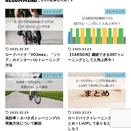
トレーニング
トレーニング
2025.03.29
2025.03.29
ロードバイク「VO2max」「ソリ
【CARSON】継続できるSSTトレ
ア」のインターバルトレーニング
ーニングとして人気上昇中！
方法
トレーニング
トレーニング
2025.03.29
2025.03.29
高効率！タバタ式トレーニングの
ロードバイクトレーニング方法ま
実施方法について解説
とめ！LvUPして走りをとことん楽
しもう