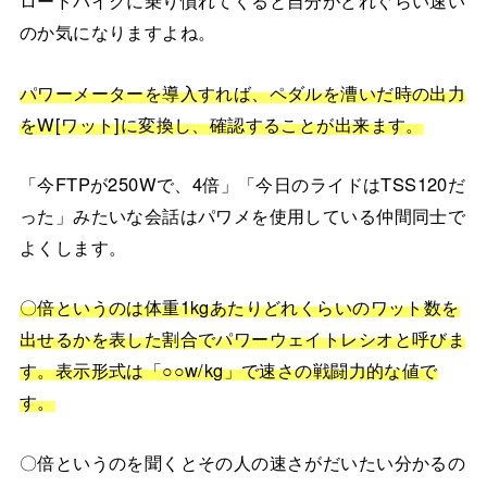
ロードバイクに乗り慣れてくると自分がどれぐらい速い
のか気になりますよね。
パワーメーターを導入すれば、ペダルを漕いだ時の出力
をW[ワット]に変換し、確認することが出来ます。
「今FTPが250Wで、4倍」「今日のライドはTSS120だ
った」みたいな会話はパワメを使用している仲間同士で
よくします。
〇倍というのは体重1kgあたりどれくらいのワット数を
出せるかを表した割合でパワーウェイトレシオと呼びま
す。表示形式は「○○w/kg」で速さの戦闘力的な値で
す。
〇倍というのを聞くとその人の速さがだいたい分かるの