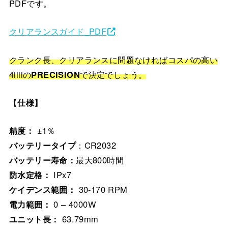
PDFです。
クリアランスガイド_PDF
クランク長、クリアランスに問題なければコスパの高い
4iiiiの
PRECISION
で決定でしょう。
【
仕様】
精度：
±1％
バッテリータイプ
：CR2032
バッテリー寿命：
最大800時間
防水定格：
IPx7
ケイデンス範囲：
30-170 RPM
電力範囲：
0 – 4000W
ユニット長：
63.79mm